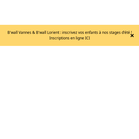
B'wall Vannes & B'wall Lorient : inscrivez vos enfants à nos stages d'été !
×
Inscriptions en ligne ICI
BLOG