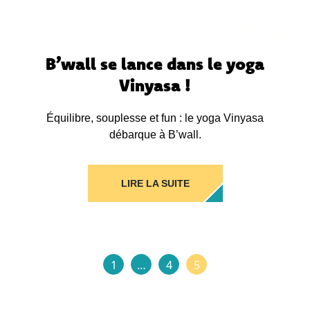
B’wall se lance dans le yoga
Vinyasa !
Équilibre, souplesse et fun : le yoga Vinyasa
débarque à B’wall.
LIRE LA SUITE
1
…
4
5
Paginati