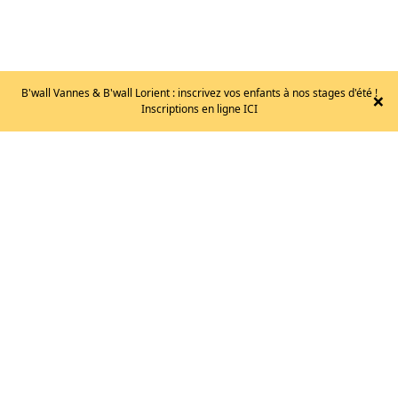
B'wall Vannes & B'wall Lorient : inscrivez vos enfants à nos stages d'été !
×
Inscriptions en ligne ICI
NOUS
CONTACTER
NOUS
REJOINDRE
VOS
QUESTIONS
B'WALL