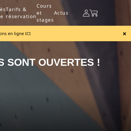
Cours
ès
Tarifs &
et
Actus
re
réservation
stages
×
ions en ligne ICI
NS SONT OUVERTES !