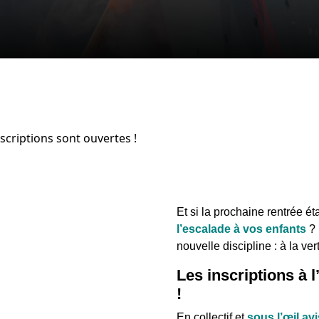
nscriptions sont ouvertes !
Et si la prochaine rentrée étai
l’escalade à vos enfants
? 
nouvelle discipline : à la vert
Les inscriptions à 
!
En collectif et
sous l’œil av