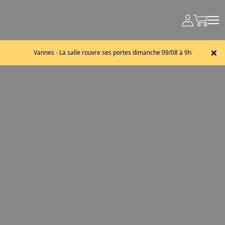
×
Vannes - La salle rouvre ses portes dimanche 09/08 à 9h