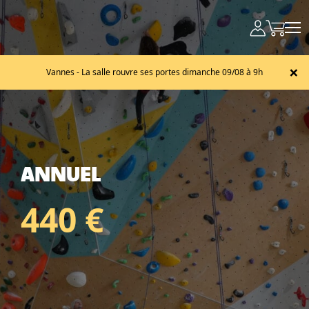
×
Vannes - La salle rouvre ses portes dimanche 09/08 à 9h
ANNUEL
440 €