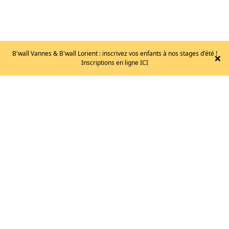
B'wall Vannes & B'wall Lorient : inscrivez vos enfants à nos stages d'été !
×
Inscriptions en ligne ICI
TRIMESTRIEL
95
€