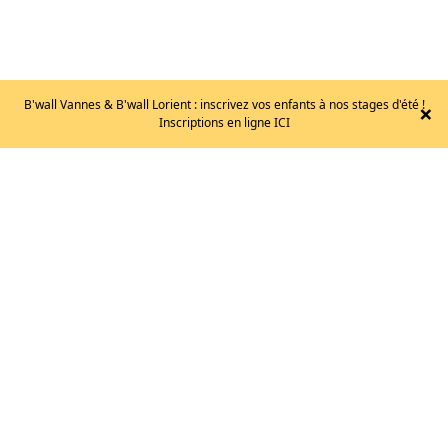
B'wall Vannes & B'wall Lorient : inscrivez vos enfants à nos stages d'été !
×
Inscriptions en ligne ICI
ANNUEL
440
€