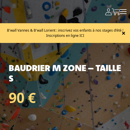
B'wall Vannes & B'wall Lorient : inscrivez vos enfants à nos stages d'été !
×
Inscriptions en ligne ICI
BAUDRIER M ZONE – TAILLE
S
90 €