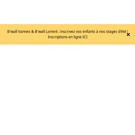
BDO
B'wall Vannes & B'wall Lorient : inscrivez vos enfants à nos stages d'été !
×
Inscriptions en ligne ICI
–
MOMENTUM
M
/
TAILLE
XXL
60