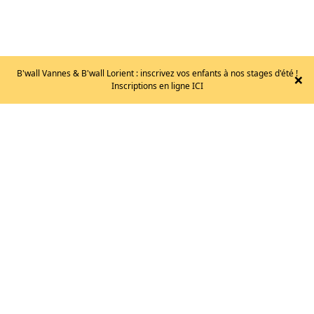
BDO
B'wall Vannes & B'wall Lorient : inscrivez vos enfants à nos stages d'été !
×
Inscriptions en ligne ICI
–
SOLUTION
M
/
TAILLE
M
80