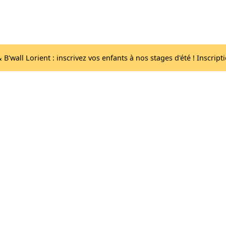
Acc
Les salles
lib
B'wall Lorient : inscrivez vos enfants à nos stages d'été ! Inscript