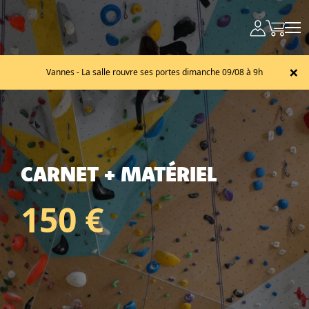
×
Vannes - La salle rouvre ses portes dimanche 09/08 à 9h
CARNET + MATÉRIEL
150 €