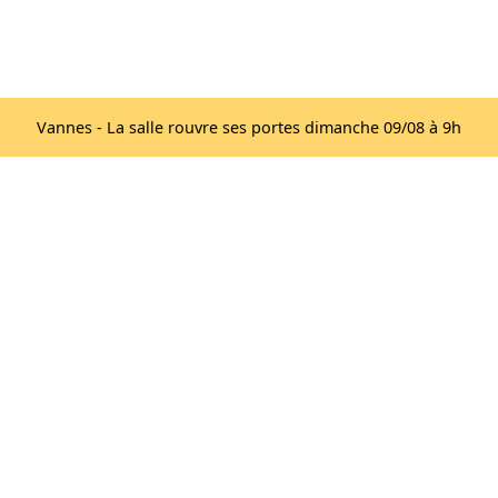
Acc
Les salles
lib
Vannes - La salle rouvre ses portes dimanche 09/08 à 9h