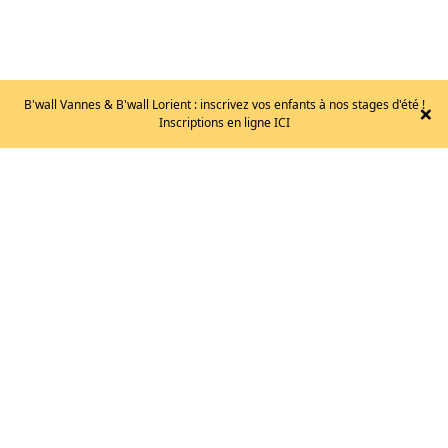
B'wall Vannes & B'wall Lorient : inscrivez vos enfants à nos stages d'été !
×
Inscriptions en ligne ICI
CHAUSSETTES
–
EB-
S
9
€