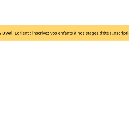
Acc
Les salles
lib
B'wall Lorient : inscrivez vos enfants à nos stages d'été ! Inscript