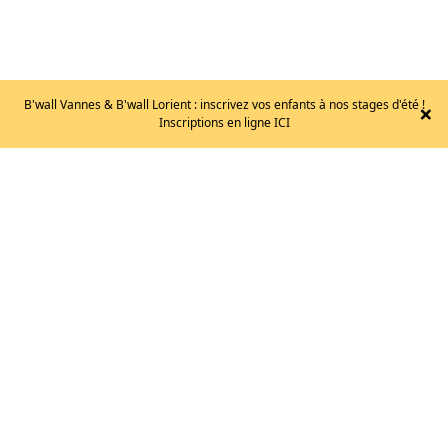
B'wall Vannes & B'wall Lorient : inscrivez vos enfants à nos stages d'été !
×
Inscriptions en ligne ICI
EB
–
ELECTRON
/
T.36
85
€