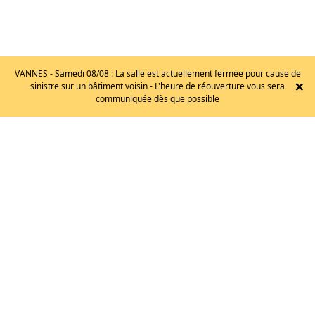
VANNES - Samedi 08/08 : La salle est actuellement fermée pour cause de
×
sinistre sur un bâtiment voisin - L'heure de réouverture vous sera
EB
communiquée dès que possible
–
GUARDIAN
/
T.37
95
€