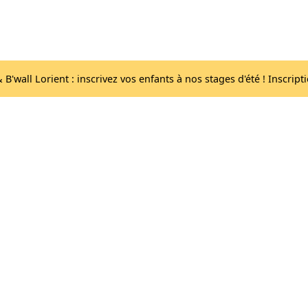
Acc
Les salles
lib
B'wall Lorient : inscrivez vos enfants à nos stages d'été ! Inscript