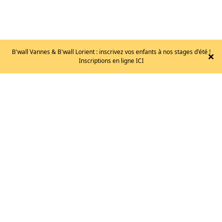
B'wall Vannes & B'wall Lorient : inscrivez vos enfants à nos stages d'été !
×
Inscriptions en ligne ICI
EB
–
GUARDIAN
/
T.41
95
€