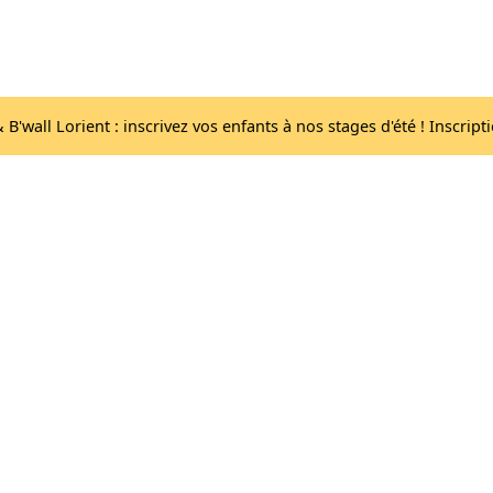
Acc
Les salles
lib
B'wall Lorient : inscrivez vos enfants à nos stages d'été ! Inscript