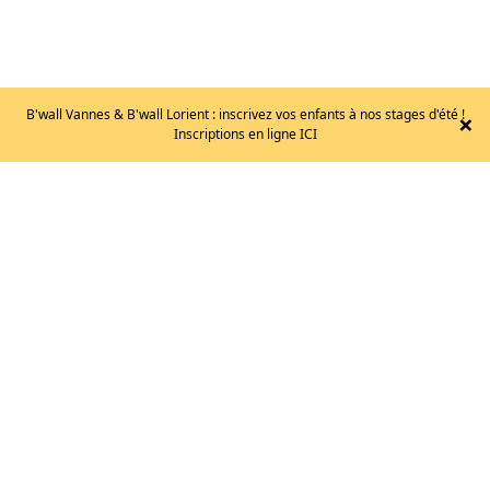
B'wall Vannes & B'wall Lorient : inscrivez vos enfants à nos stages d'été !
×
EB
Inscriptions en ligne ICI
–
NEBULA
3.0
/
T.35,5
115
€