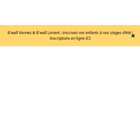
B'wall Vannes & B'wall Lorient : inscrivez vos enfants à nos stages d'été !
×
EB
Inscriptions en ligne ICI
–
NÉO
KID
/
T.29
49.95
€