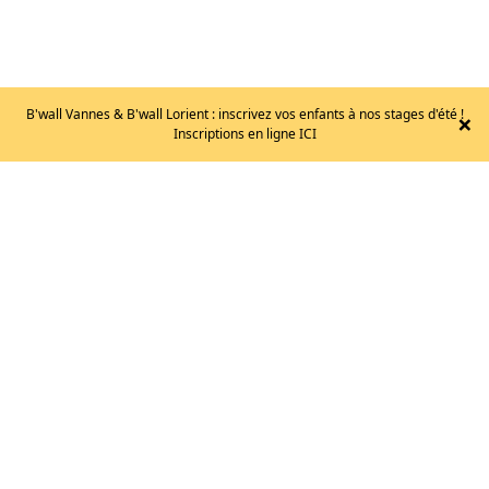
B'wall Vannes & B'wall Lorient : inscrivez vos enfants à nos stages d'été !
×
Inscriptions en ligne ICI
EB
–
STRANGE
T.40
105
€