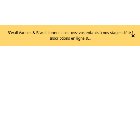
B'wall Vannes & B'wall Lorient : inscrivez vos enfants à nos stages d'été !
×
Inscriptions en ligne ICI
EB
–
STRANGE
T.41
105
€