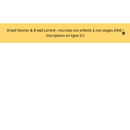
B'wall Vannes & B'wall Lorient : inscrivez vos enfants à nos stages d'été !
×
Inscriptions en ligne ICI
EB
–
STRANGE
T.42.5
105
€