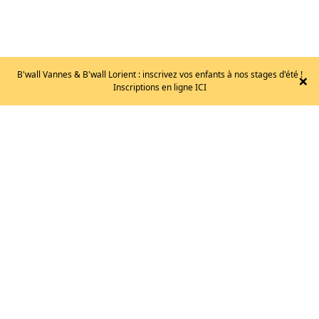
B'wall Vannes & B'wall Lorient : inscrivez vos enfants à nos stages d'été !
×
Inscriptions en ligne ICI
GLENAT
–
CARNETS
DE
GUIDES
25.95
€