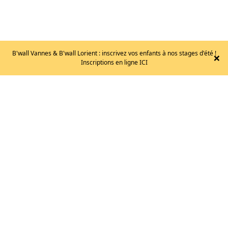
B'wall Vannes & B'wall Lorient : inscrivez vos enfants à nos stages d'été !
×
LA
Inscriptions en ligne ICI
SPORTIVA
–
KUBO
/
T39
130
€