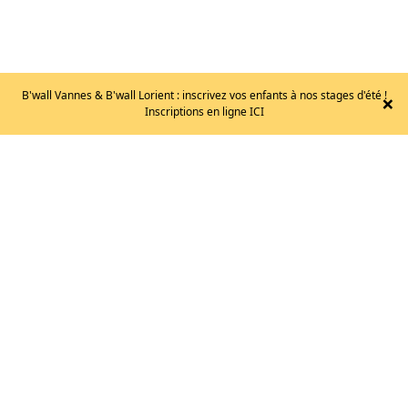
B'wall Vannes & B'wall Lorient : inscrivez vos enfants à nos stages d'été !
×
LA
Inscriptions en ligne ICI
SPORTIVA
–
MANDALA
/T.
44.5
155
€