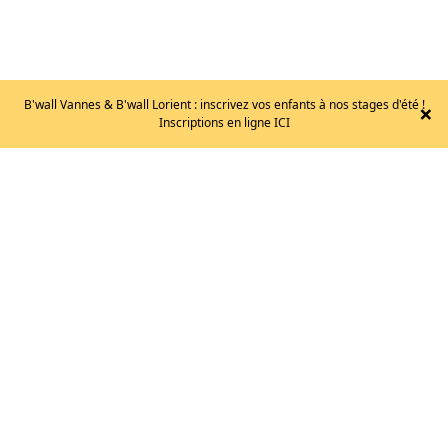
B'wall Vannes & B'wall Lorient : inscrivez vos enfants à nos stages d'été !
×
LA
Inscriptions en ligne ICI
SPORTIVA
–
SKWAMA
/T.
42
149
€