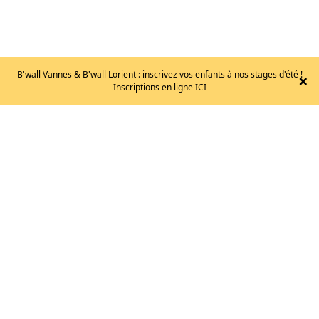
B'wall Vannes & B'wall Lorient : inscrivez vos enfants à nos stages d'été !
×
LA
Inscriptions en ligne ICI
SPORTIVA
–
SKWAMA
/T.
43
149
€