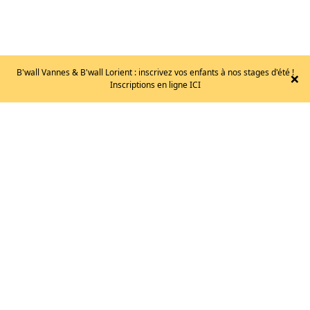
B'wall Vannes & B'wall Lorient : inscrivez vos enfants à nos stages d'été !
×
LA
Inscriptions en ligne ICI
SPORTIVA
–
SKWAMA
/T.
44.5
149
€