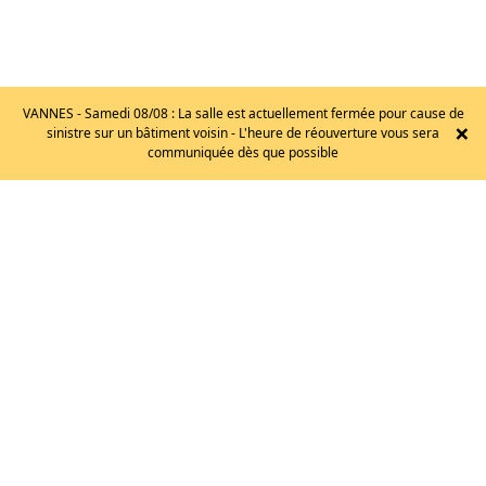
VANNES - Samedi 08/08 : La salle est actuellement fermée pour cause de
×
sinistre sur un bâtiment voisin - L'heure de réouverture vous sera
LA
communiquée dès que possible
SPORTIVA
–
SOLUTION
39.5
155
€