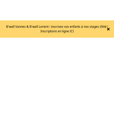
B'wall Vannes & B'wall Lorient : inscrivez vos enfants à nos stages d'été !
×
MADROCK
Inscriptions en ligne ICI
–
DRONE
2.0
/
T.50
125
€