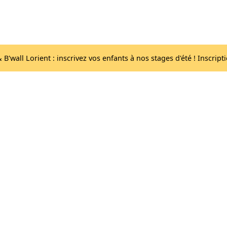
Acc
Les salles
lib
B'wall Lorient : inscrivez vos enfants à nos stages d'été ! Inscript