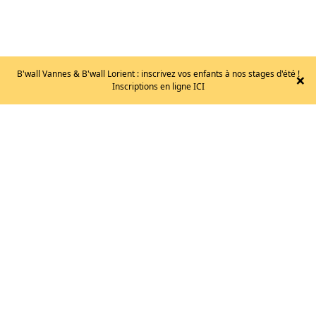
B'wall Vannes & B'wall Lorient : inscrivez vos enfants à nos stages d'été !
×
Inscriptions en ligne ICI
MAGNÉSIE
EB
–
EC
250
15
€