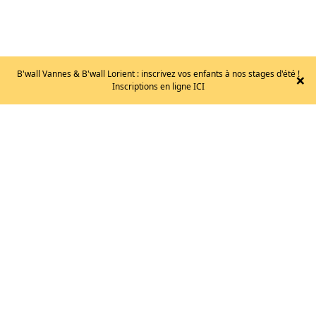
B'wall Vannes & B'wall Lorient : inscrivez vos enfants à nos stages d'été !
×
Inscriptions en ligne ICI
MOUSQUETON
SM’D
TWIST
LOCK
22
€