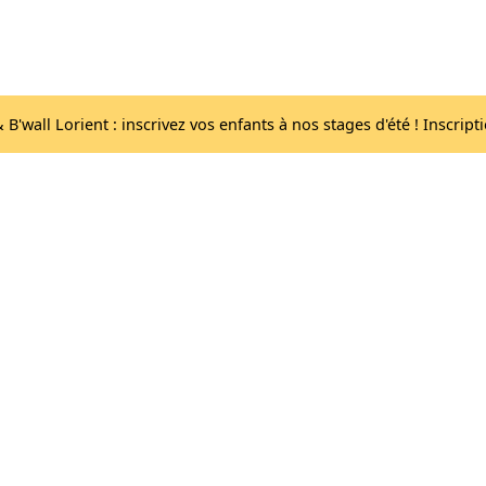
Acc
Les salles
lib
B'wall Lorient : inscrivez vos enfants à nos stages d'été ! Inscript