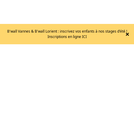
B'wall Vannes & B'wall Lorient : inscrivez vos enfants à nos stages d'été !
×
SAC
Inscriptions en ligne ICI
À
MAGNÉSIE
–
GYM
CHALKBAG
24
€