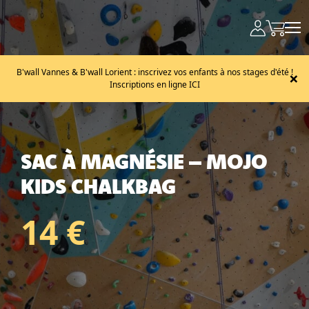
B'wall Vannes & B'wall Lorient : inscrivez vos enfants à nos stages d'été !
×
Inscriptions en ligne ICI
SAC À MAGNÉSIE – MOJO
KIDS CHALKBAG
14 €