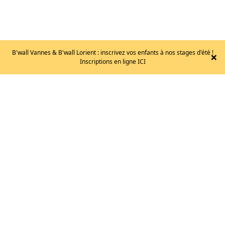
B'wall Vannes & B'wall Lorient : inscrivez vos enfants à nos stages d'été !
×
Inscriptions en ligne ICI
SCARPA
–
DRAGO
LV
/T.37.5
150
€