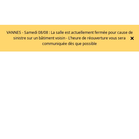
VANNES - Samedi 08/08 : La salle est actuellement fermée pour cause de
×
sinistre sur un bâtiment voisin - L'heure de réouverture vous sera
SCARPA
communiquée dès que possible
–
DRAGO
LV
/T.38
150
€