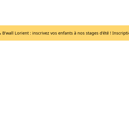
Acc
Les salles
lib
B'wall Lorient : inscrivez vos enfants à nos stages d'été ! Inscript