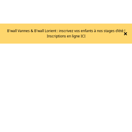
B'wall Vannes & B'wall Lorient : inscrivez vos enfants à nos stages d'été !
×
SCARPA
Inscriptions en ligne ICI
–
DRAGO
XT
/
T.41
165
€