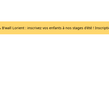
Acc
Les salles
lib
B'wall Lorient : inscrivez vos enfants à nos stages d'été ! Inscript