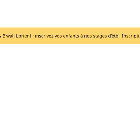
Acc
Les salles
lib
B'wall Lorient : inscrivez vos enfants à nos stages d'été ! Inscript