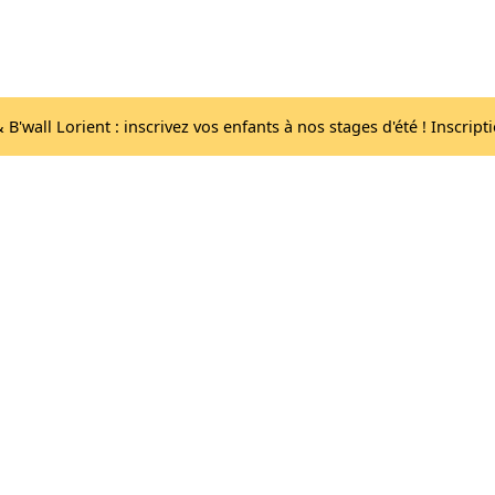
Acc
Les salles
lib
B'wall Lorient : inscrivez vos enfants à nos stages d'été ! Inscript