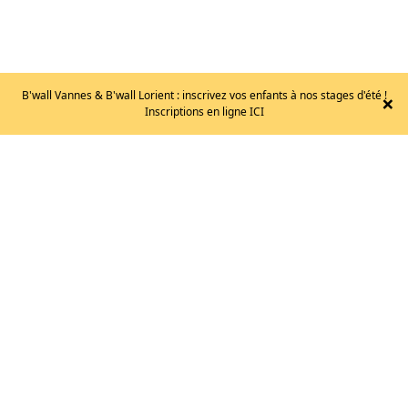
SCARPA
B'wall Vannes & B'wall Lorient : inscrivez vos enfants à nos stages d'été !
×
Inscriptions en ligne ICI
–
INSTINCT
VS
WMN
/
T.40
160