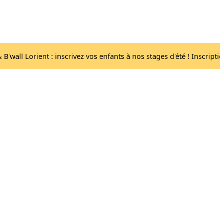
Acc
Les salles
lib
B'wall Lorient : inscrivez vos enfants à nos stages d'été ! Inscript