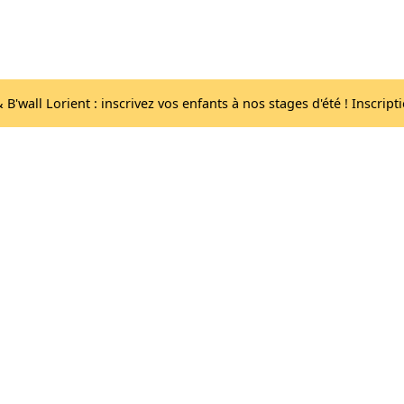
Acc
Les salles
lib
B'wall Lorient : inscrivez vos enfants à nos stages d'été ! Inscript