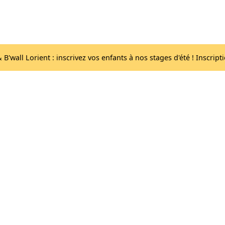
Acc
Les salles
lib
B'wall Lorient : inscrivez vos enfants à nos stages d'été ! Inscript